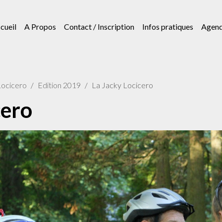
cueil
A Propos
Contact / Inscription
Infos pratiques
Agen
Locicero
Edition 2019
La Jacky Locicero
cero