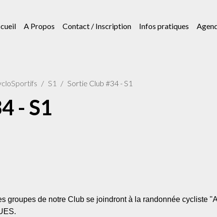
cueil
A Propos
Contact / Inscription
Infos pratiques
Agen
cloSportifs
S1
Sortie Club #34 - S1
4 - S1
 groupes de notre Club se joindront à la randonnée cycliste "A
UES.