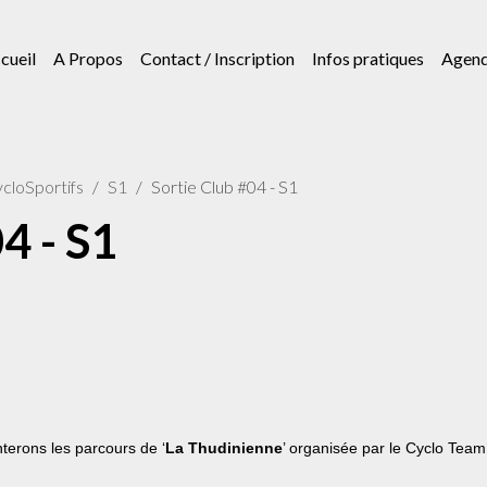
cueil
A Propos
Contact / Inscription
Infos pratiques
Agen
cloSportifs
S1
Sortie Club #04 - S1
4 - S1
erons les parcours de ‘
La Thudinienne
’ organisée par le Cyclo Team