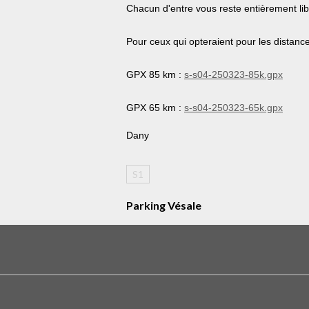
Chacun d'entre vous reste entièrement libre
Pour ceux qui opteraient pour les distan
GPX 85 km :
s-s04-250323-85k.gpx
GPX 65 km :
s-s04-250323-65k.gpx
Dany
S1
Parking Vésale