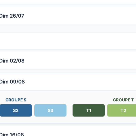
Dim 26/07
Dim 02/08
Dim 09/08
GROUPE S
GROUPE T
S2
S3
T1
T2
Dim 16/08