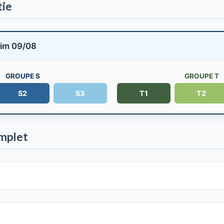
tie
im 09/08
GROUPE S
GROUPE T
S2
S3
T1
T2
mplet