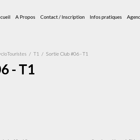
cueil
A Propos
Contact / Inscription
Infos pratiques
Agen
cloTouristes
T1
Sortie Club #06 - T1
6 - T1