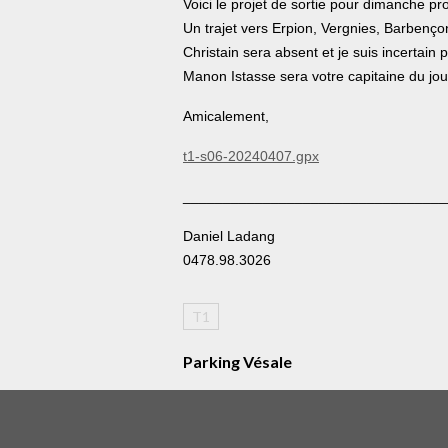
Voici le projet de sortie pour dimanche p
Un trajet vers Erpion, Vergnies, Barbenço
Christain sera absent et je suis incertain p
Manon Istasse sera votre capitaine du jour
Amicalement,
t1-s06-20240407.gpx
_________________________________
Daniel Ladang
0478.98.3026
T1
Parking Vésale