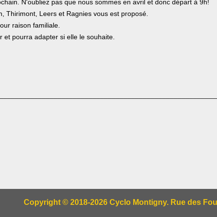
rochain. N'oubliez pas que nous sommes en avril et donc départ à 9h!
n, Thirimont, Leers et Ragnies vous est proposé.
our raison familiale.
 et pourra adapter si elle le souhaite.
________________________________________________________
Copyright © 2018-2026 Cyclo Montigny. Rue des Fougè