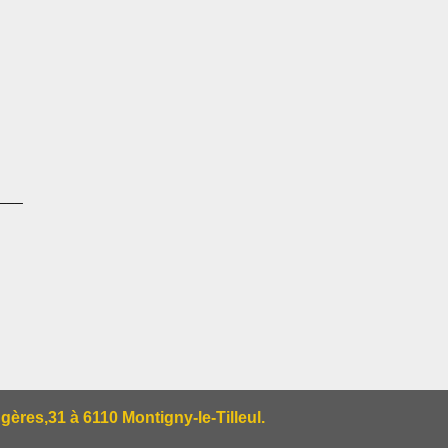
___
res,31 à 6110 Montigny-le-Tilleul.