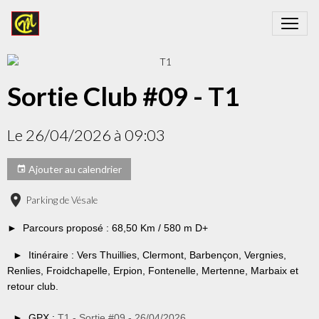
Sortie Club #09 - T1
Le 26/04/2026
à 09:03
Ajouter au calendrier
Parking de Vésale
► Parcours proposé : 68,50 Km / 580 m D+
► Itinéraire : Vers Thuillies, Clermont, Barbençon, Vergnies,
Renlies, Froidchapelle, Erpion, Fontenelle, Mertenne, Marbaix et
retour club.
► GPX :
T1 - Sortie #09 - 26/04/2026